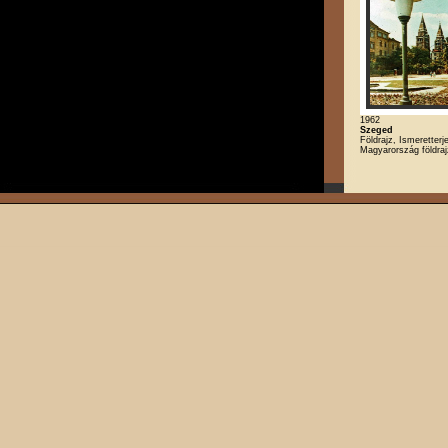
1962
Szeged
Földrajz, Ismeretterj
Magyarország földra