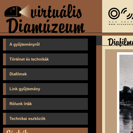
A gyűjteményről
Történet és technikák
Diafilmek
Link gyűjtemény
Rólunk írták
Technikai eszközök