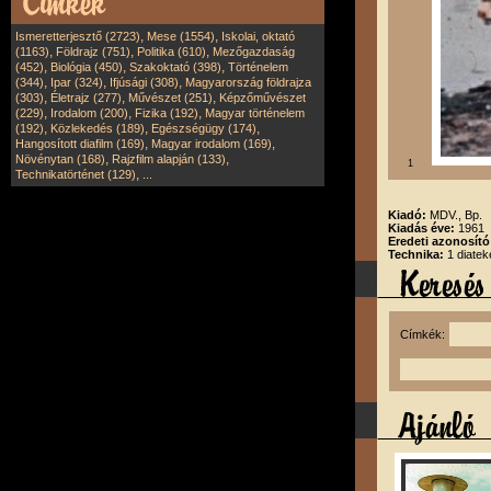
,
,
Ismeretterjesztő (2723)
Mese (1554)
Iskolai, oktató
,
,
,
(1163)
Földrajz (751)
Politika (610)
Mezőgazdaság
,
,
,
(452)
Biológia (450)
Szakoktató (398)
Történelem
,
,
,
(344)
Ipar (324)
Ifjúsági (308)
Magyarország földrajza
,
,
,
(303)
Életrajz (277)
Művészet (251)
Képzőművészet
,
,
,
(229)
Irodalom (200)
Fizika (192)
Magyar történelem
,
,
,
(192)
Közlekedés (189)
Egészségügy (174)
,
,
Hangosított diafilm (169)
Magyar irodalom (169)
,
,
Növénytan (168)
Rajzfilm alapján (133)
1
,
Technikatörténet (129)
...
Kiadó:
MDV., Bp.
Kiadás éve:
1961
Eredeti azonosít
Technika:
1 diatek
Címkék: