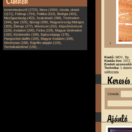
,
,
Ismeretterjesztő (2723)
Mese (1554)
Iskolai, oktató
,
,
,
,
(1171)
Földrajz (754)
Politika (610)
Biológia (453)
,
,
Mezőgazdaság (453)
Szakoktató (398)
Történelem
,
,
,
(344)
Ipar (325)
Ifjúsági (308)
Magyarország földrajza
,
,
,
(303)
Életrajz (277)
Művészet (252)
Képzőművészet
,
,
,
(229)
Irodalom (200)
Fizika (193)
Magyar történelem
,
,
,
(192)
Közlekedés (189)
Egészségügy (176)
,
,
Hangosított diafilm (169)
Magyar irodalom (169)
,
,
Növénytan (168)
Rajzfilm alapján (133)
1
,
Technikatörténet (130)
...
Kiadó:
MDV., Bp.
Kiadás éve:
1972
Eredeti azonosító
Technika:
1 diatek
változata
Címkék: