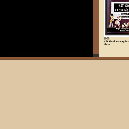
1969
Két kicsi kacsapász
Mese