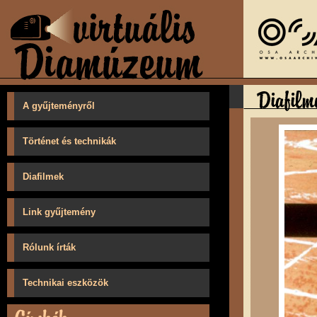
A gyűjteményről
Történet és technikák
Diafilmek
Link gyűjtemény
Rólunk írták
Technikai eszközök