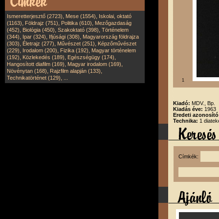
,
,
Ismeretterjesztő (2723)
Mese (1554)
Iskolai, oktató
,
,
,
(1163)
Földrajz (751)
Politika (610)
Mezőgazdaság
,
,
,
(452)
Biológia (450)
Szakoktató (398)
Történelem
,
,
,
(344)
Ipar (324)
Ifjúsági (308)
Magyarország földrajza
,
,
,
(303)
Életrajz (277)
Művészet (251)
Képzőművészet
,
,
,
(229)
Irodalom (200)
Fizika (192)
Magyar történelem
,
,
,
(192)
Közlekedés (189)
Egészségügy (174)
,
,
Hangosított diafilm (169)
Magyar irodalom (169)
,
,
Növénytan (168)
Rajzfilm alapján (133)
,
Technikatörténet (129)
...
1
Kiadó:
MDV., Bp.
Kiadás éve:
1963
Eredeti azonosít
Technika:
1 diatek
Címkék: