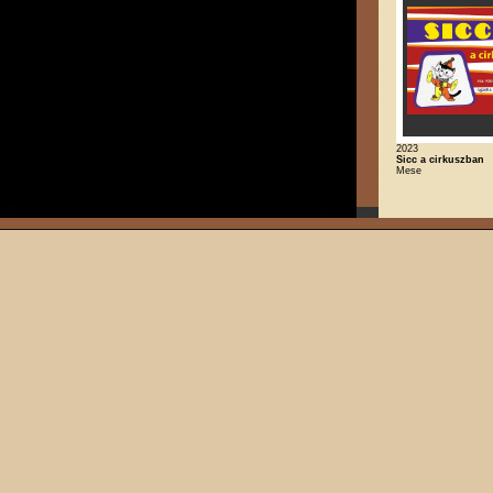
2023
Sicc a cirkuszban
Mese