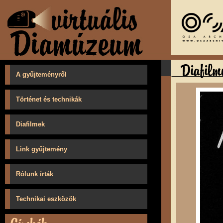
A gyűjteményről
Történet és technikák
Diafilmek
Link gyűjtemény
Rólunk írták
Technikai eszközök