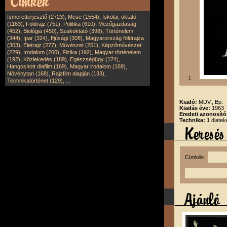
,
,
Ismeretterjesztő (2723)
Mese (1554)
Iskolai, oktató
,
,
,
(1163)
Földrajz (751)
Politika (610)
Mezőgazdaság
,
,
,
(452)
Biológia (450)
Szakoktató (398)
Történelem
,
,
,
(344)
Ipar (324)
Ifjúsági (308)
Magyarország földrajza
,
,
,
(303)
Életrajz (277)
Művészet (251)
Képzőművészet
,
,
,
(229)
Irodalom (200)
Fizika (192)
Magyar történelem
,
,
,
(192)
Közlekedés (189)
Egészségügy (174)
,
,
Hangosított diafilm (169)
Magyar irodalom (169)
,
,
Növénytan (168)
Rajzfilm alapján (133)
1
,
Technikatörténet (129)
...
Kiadó:
MDV., Bp.
Kiadás éve:
1963
Eredeti azonosít
Technika:
1 diatek
Címkék: