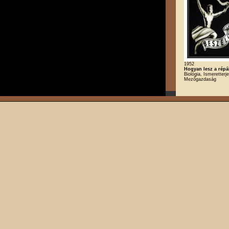
1952
Hogyan lesz a rép
Biológia, Ismeretterj
Mezőgazdaság