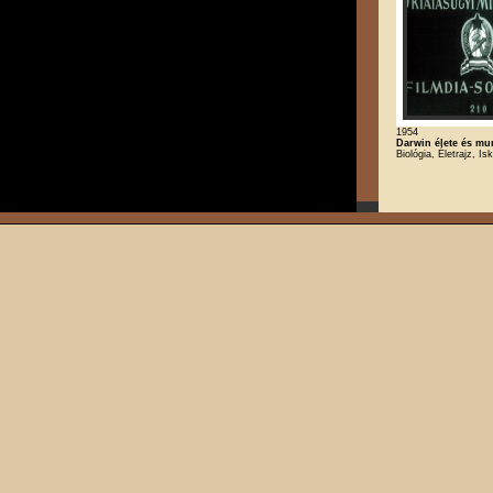
1954
Darwin élete és m
Biológia, Életrajz, Is