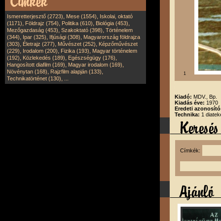
,
,
Ismeretterjesztő (2723)
Mese (1554)
Iskolai, oktató
,
,
,
,
(1171)
Földrajz (754)
Politika (610)
Biológia (453)
,
,
Mezőgazdaság (453)
Szakoktató (398)
Történelem
,
,
,
(344)
Ipar (325)
Ifjúsági (308)
Magyarország földrajza
,
,
,
(303)
Életrajz (277)
Művészet (252)
Képzőművészet
,
,
,
(229)
Irodalom (200)
Fizika (193)
Magyar történelem
,
,
,
(192)
Közlekedés (189)
Egészségügy (176)
,
,
Hangosított diafilm (169)
Magyar irodalom (169)
,
,
Növénytan (168)
Rajzfilm alapján (133)
1
,
Technikatörténet (130)
...
Kiadó:
MDV., Bp.
Kiadás éve:
1970
Eredeti azonosít
Technika:
1 diatek
Címkék: