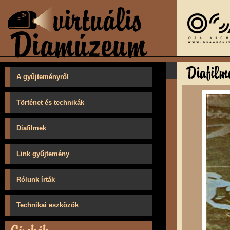
A gyűjteményről
Történet és technikák
Diafilmek
Link gyűjtemény
Rólunk írták
Technikai eszközök