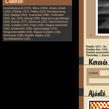
,
,
Ismeretterjesztő (2723)
Mese (1554)
Iskolai, oktató
,
,
,
(1163)
Földrajz (751)
Politika (610)
Mezőgazdaság
,
,
,
(452)
Biológia (450)
Szakoktató (398)
Történelem
,
,
,
(344)
Ipar (324)
Ifjúsági (308)
Magyarország földrajza
,
,
,
(303)
Életrajz (277)
Művészet (251)
Képzőművészet
,
,
,
(229)
Irodalom (200)
Fizika (192)
Magyar történelem
,
,
,
(192)
Közlekedés (189)
Egészségügy (174)
,
,
Hangosított diafilm (169)
Magyar irodalom (169)
,
,
Növénytan (168)
Rajzfilm alapján (133)
1
,
Technikatörténet (129)
...
Kiadó:
MDV., Bp.
Kiadás éve:
1956
Eredeti azonosít
Technika:
1 diatek
Címkék: