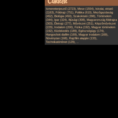
,
,
Ismeretterjesztő (2723)
Mese (1554)
Iskolai, oktató
,
,
,
(1163)
Földrajz (751)
Politika (610)
Mezőgazdaság
,
,
,
(452)
Biológia (450)
Szakoktató (398)
Történelem
,
,
,
(344)
Ipar (324)
Ifjúsági (308)
Magyarország földrajza
,
,
,
(303)
Életrajz (277)
Művészet (251)
Képzőművészet
,
,
,
(229)
Irodalom (200)
Fizika (192)
Magyar történelem
,
,
,
(192)
Közlekedés (189)
Egészségügy (174)
,
,
Hangosított diafilm (169)
Magyar irodalom (169)
,
,
Növénytan (168)
Rajzfilm alapján (133)
,
Technikatörténet (129)
...