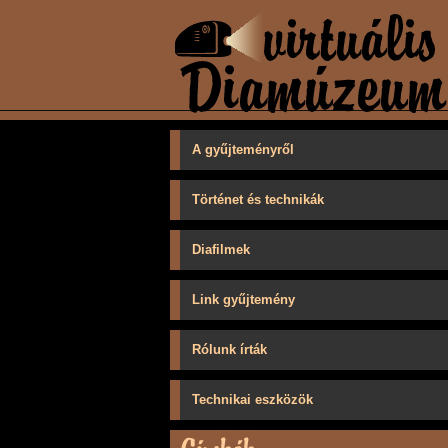
A gyűjteményről
Történet és technikák
Diafilmek
Link gyűjtemény
Rólunk írták
Technikai eszközök