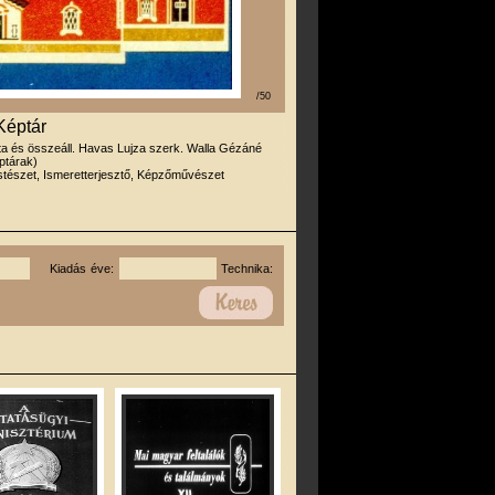
/50
Képtár
rta és összeáll. Havas Lujza szerk. Walla Gézáné
éptárak)
tészet, Ismeretterjesztő, Képzőművészet
Kiadás éve:
Technika: