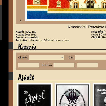
1
A moszkvai Tretyakov 
Kiadó:
MDV., Bp.
Készítők:
í
Kiadás éve:
1981
(Világhírű k
Eredeti azonosító:
Címkék:
Fes
Technika:
1 diatekercs, 50 leica kocka, szines
Címkék:
Cím:
Készítők: