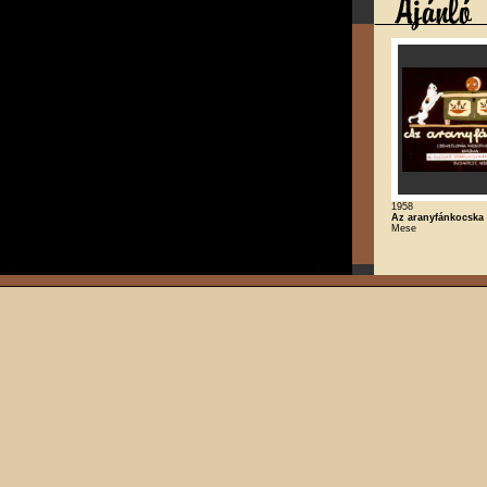
1958
Az aranyfánkocska
Mese