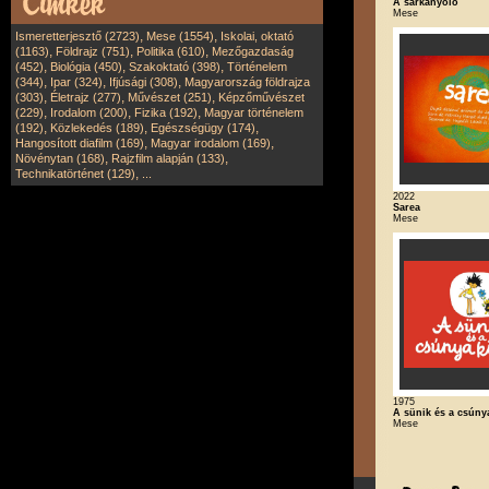
A sárkányölő
Mese
,
,
Ismeretterjesztő (2723)
Mese (1554)
Iskolai, oktató
,
,
,
(1163)
Földrajz (751)
Politika (610)
Mezőgazdaság
,
,
,
(452)
Biológia (450)
Szakoktató (398)
Történelem
,
,
,
(344)
Ipar (324)
Ifjúsági (308)
Magyarország földrajza
,
,
,
(303)
Életrajz (277)
Művészet (251)
Képzőművészet
,
,
,
(229)
Irodalom (200)
Fizika (192)
Magyar történelem
,
,
,
(192)
Közlekedés (189)
Egészségügy (174)
,
,
Hangosított diafilm (169)
Magyar irodalom (169)
,
,
Növénytan (168)
Rajzfilm alapján (133)
,
Technikatörténet (129)
...
2022
Sarea
Mese
1975
A sünik és a csúny
Mese