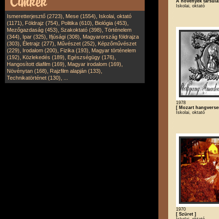
A növények társulá
Iskolai, oktató
,
,
Ismeretterjesztő (2723)
Mese (1554)
Iskolai, oktató
,
,
,
,
(1171)
Földrajz (754)
Politika (610)
Biológia (453)
,
,
Mezőgazdaság (453)
Szakoktató (398)
Történelem
,
,
,
(344)
Ipar (325)
Ifjúsági (308)
Magyarország földrajza
,
,
,
(303)
Életrajz (277)
Művészet (252)
Képzőművészet
,
,
,
(229)
Irodalom (200)
Fizika (193)
Magyar történelem
,
,
,
(192)
Közlekedés (189)
Egészségügy (176)
,
,
Hangosított diafilm (169)
Magyar irodalom (169)
,
,
Növénytan (168)
Rajzfilm alapján (133)
,
Technikatörténet (130)
...
1978
[ Mozart hangverse
Iskolai, oktató
1970
[ Szüret ]
Iskolai, oktató