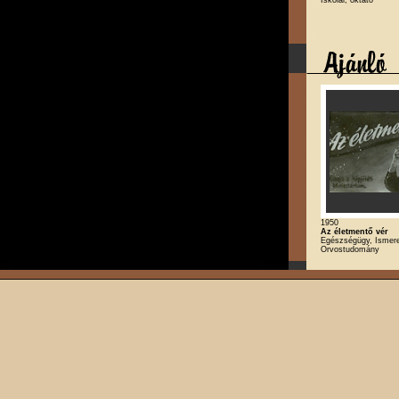
1950
Az életmentő vér
Egészségügy, Ismeret
Orvostudomány