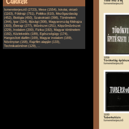
Több lesz a tej
Ismeretterjesztő
,
,
Ismeretterjesztő (2723)
Mese (1554)
Iskolai, oktató
,
,
,
(1163)
Földrajz (751)
Politika (610)
Mezőgazdaság
,
,
,
(452)
Biológia (450)
Szakoktató (398)
Történelem
,
,
,
(344)
Ipar (324)
Ifjúsági (308)
Magyarország földrajza
,
,
,
(303)
Életrajz (277)
Művészet (251)
Képzőművészet
,
,
,
(229)
Irodalom (200)
Fizika (192)
Magyar történelem
,
,
,
(192)
Közlekedés (189)
Egészségügy (174)
,
,
Hangosított diafilm (169)
Magyar irodalom (169)
,
,
Növénytan (168)
Rajzfilm alapján (133)
,
Technikatörténet (129)
...
1956
Törökvilág építésze
Ismeretterjesztő
1930
Tuberkulózis
Ismeretterjesztő