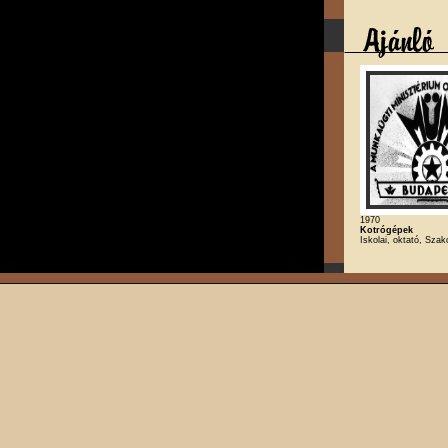
1970
Kotrógépek
Iskolai, oktató, Szak