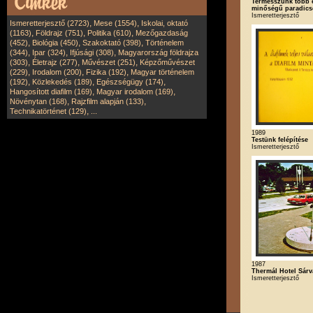
Termesszünk több 
minőségű paradic
Ismeretterjesztő
,
,
Ismeretterjesztő (2723)
Mese (1554)
Iskolai, oktató
,
,
,
(1163)
Földrajz (751)
Politika (610)
Mezőgazdaság
,
,
,
(452)
Biológia (450)
Szakoktató (398)
Történelem
,
,
,
(344)
Ipar (324)
Ifjúsági (308)
Magyarország földrajza
,
,
,
(303)
Életrajz (277)
Művészet (251)
Képzőművészet
,
,
,
(229)
Irodalom (200)
Fizika (192)
Magyar történelem
,
,
,
(192)
Közlekedés (189)
Egészségügy (174)
,
,
Hangosított diafilm (169)
Magyar irodalom (169)
,
,
Növénytan (168)
Rajzfilm alapján (133)
,
Technikatörténet (129)
...
1989
Testünk felépítése
Ismeretterjesztő
1987
Thermál Hotel Sárv
Ismeretterjesztő