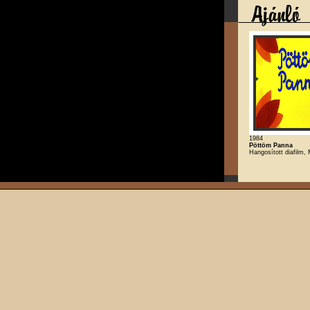
1984
Pöttöm Panna
Hangosított diafilm,