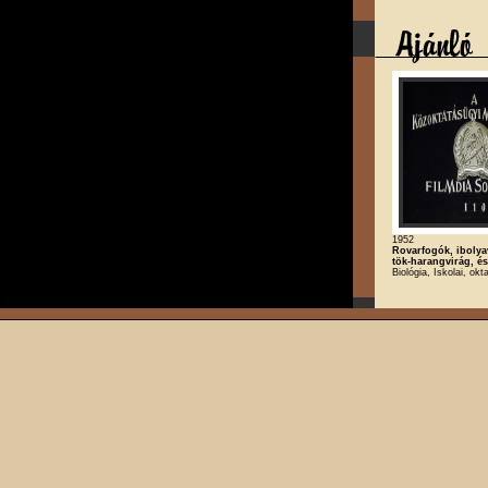
1952
Rovarfogók, ibolya
tök-harangvirág, és
Biológia, Iskolai, okt