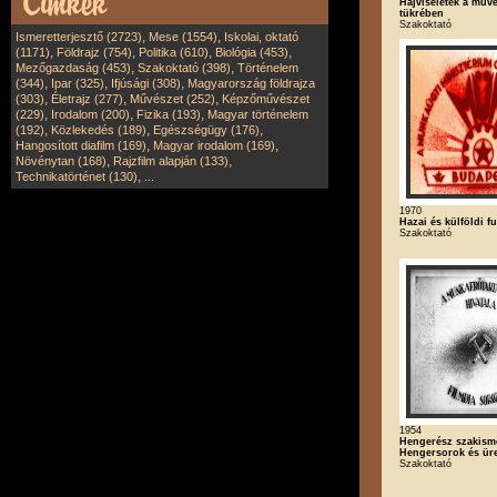
Hajviseletek a művé
tükrében
Szakoktató
,
,
Ismeretterjesztő (2723)
Mese (1554)
Iskolai, oktató
,
,
,
,
(1171)
Földrajz (754)
Politika (610)
Biológia (453)
,
,
Mezőgazdaság (453)
Szakoktató (398)
Történelem
,
,
,
(344)
Ipar (325)
Ifjúsági (308)
Magyarország földrajza
,
,
,
(303)
Életrajz (277)
Művészet (252)
Képzőművészet
,
,
,
(229)
Irodalom (200)
Fizika (193)
Magyar történelem
,
,
,
(192)
Közlekedés (189)
Egészségügy (176)
,
,
Hangosított diafilm (169)
Magyar irodalom (169)
,
,
Növénytan (168)
Rajzfilm alapján (133)
,
Technikatörténet (130)
...
1970
Hazai és külföldi fun
Szakoktató
1954
Hengerész szakisme
Hengersorok és ür
Szakoktató