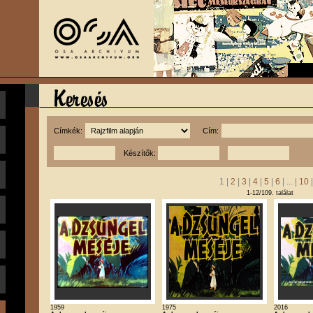
Címkék:
Cím:
Készítők:
1 |
2
|
3
|
4
|
5
|
6
| ... |
10
1-12/109. találat
1959
1975
2016