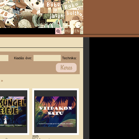
Kiadás éve:
Technika:
|
»
2025