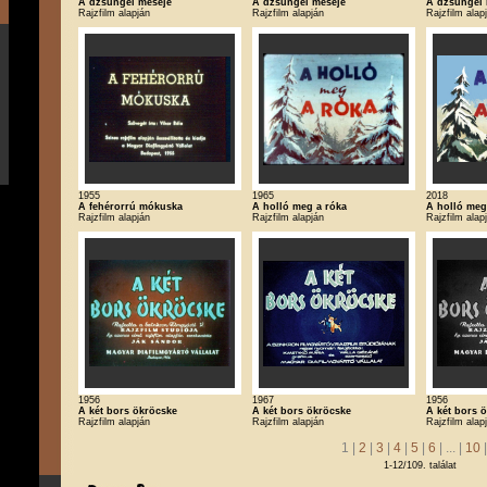
A dzsungel meséje
A dzsungel meséje
A dzsungel 
Rajzfilm alapján
Rajzfilm alapján
Rajzfilm alap
1955
1965
2018
A fehérorrú mókuska
A holló meg a róka
A holló meg
Rajzfilm alapján
Rajzfilm alapján
Rajzfilm alap
1956
1967
1956
A két bors ökröcske
A két bors ökröcske
A két bors 
Rajzfilm alapján
Rajzfilm alapján
Rajzfilm alap
1 |
2
|
3
|
4
|
5
|
6
| ... |
10
1-12/109. találat