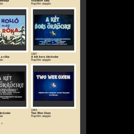
meséje
Viidakon satu
ján
Rajzfilm alapján
1967
 a róka
A két bors ökröcske
ján
Rajzfilm alapján
1983
ökröcske
Two Wee Oxen
ján
Rajzfilm alapján
|
»