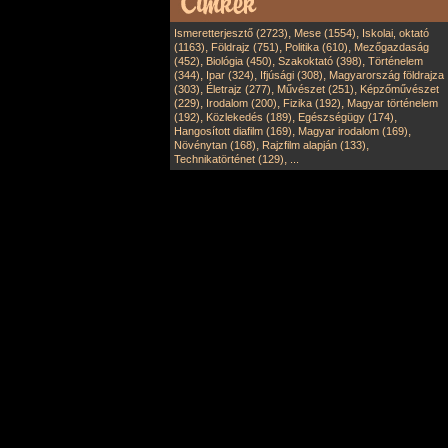
,
,
Ismeretterjesztő (2723)
Mese (1554)
Iskolai, oktató
,
,
,
(1163)
Földrajz (751)
Politika (610)
Mezőgazdaság
,
,
,
(452)
Biológia (450)
Szakoktató (398)
Történelem
,
,
,
(344)
Ipar (324)
Ifjúsági (308)
Magyarország földrajza
,
,
,
(303)
Életrajz (277)
Művészet (251)
Képzőművészet
,
,
,
(229)
Irodalom (200)
Fizika (192)
Magyar történelem
,
,
,
(192)
Közlekedés (189)
Egészségügy (174)
,
,
Hangosított diafilm (169)
Magyar irodalom (169)
,
,
Növénytan (168)
Rajzfilm alapján (133)
,
Technikatörténet (129)
...