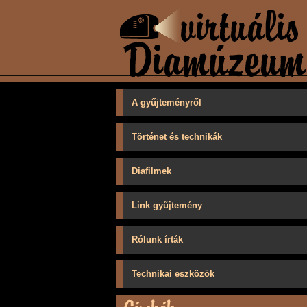
A gyűjteményről
Történet és technikák
Diafilmek
Link gyűjtemény
Rólunk írták
Technikai eszközök