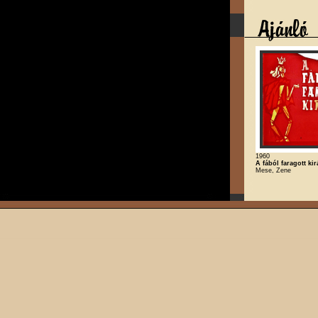
1960
A fából faragott kir
Mese, Zene