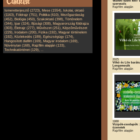
Vezetni tudni kell! V
szervezés
Rajzfilm alapján
,
,
Ismeretterjesztő (2723)
Mese (1554)
Iskolai, oktató
,
,
,
(1163)
Földrajz (751)
Politika (610)
Mezőgazdaság
,
,
,
(452)
Biológia (450)
Szakoktató (398)
Történelem
,
,
,
(344)
Ipar (324)
Ifjúsági (308)
Magyarország földrajza
,
,
,
(303)
Életrajz (277)
Művészet (251)
Képzőművészet
,
,
,
(229)
Irodalom (200)
Fizika (192)
Magyar történelem
,
,
,
(192)
Közlekedés (189)
Egészségügy (174)
,
,
Hangosított diafilm (169)
Magyar irodalom (169)
,
,
Növénytan (168)
Rajzfilm alapján (133)
,
Technikatörténet (129)
...
2025
Vilkó és Lile baráts
Lengemesék
Rajzfilm alapján
1988
Vízipók-csodapók :
üzenetek
Rajzfilm alapján