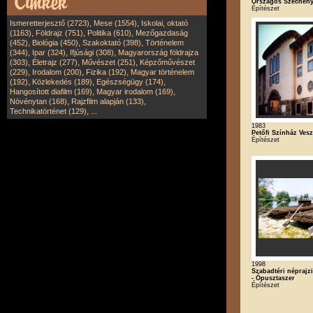
Országos Széchény
Építészet
,
,
Ismeretterjesztő (2723)
Mese (1554)
Iskolai, oktató
,
,
,
(1163)
Földrajz (751)
Politika (610)
Mezőgazdaság
,
,
,
(452)
Biológia (450)
Szakoktató (398)
Történelem
,
,
,
(344)
Ipar (324)
Ifjúsági (308)
Magyarország földrajza
,
,
,
(303)
Életrajz (277)
Művészet (251)
Képzőművészet
,
,
,
(229)
Irodalom (200)
Fizika (192)
Magyar történelem
,
,
,
(192)
Közlekedés (189)
Egészségügy (174)
,
,
Hangosított diafilm (169)
Magyar irodalom (169)
,
,
Növénytan (168)
Rajzfilm alapján (133)
,
Technikatörténet (129)
...
1983
Petőfi Színház Ves
Építészet
1998
Szabadtéri néprajz
- Ópusztaszer
Építészet