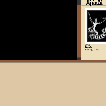
1952
Betyár
Ifjúsági, Mese