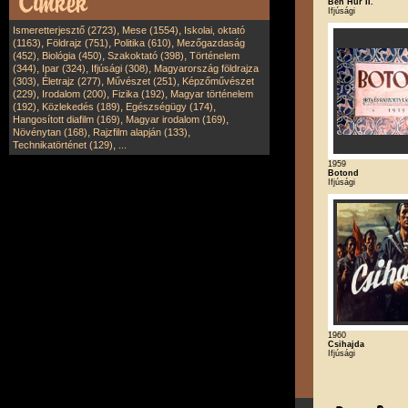
Ben Hur II.
Ifjúsági
,
,
Ismeretterjesztő (2723)
Mese (1554)
Iskolai, oktató
,
,
,
(1163)
Földrajz (751)
Politika (610)
Mezőgazdaság
,
,
,
(452)
Biológia (450)
Szakoktató (398)
Történelem
,
,
,
(344)
Ipar (324)
Ifjúsági (308)
Magyarország földrajza
,
,
,
(303)
Életrajz (277)
Művészet (251)
Képzőművészet
,
,
,
(229)
Irodalom (200)
Fizika (192)
Magyar történelem
,
,
,
(192)
Közlekedés (189)
Egészségügy (174)
,
,
Hangosított diafilm (169)
Magyar irodalom (169)
,
,
Növénytan (168)
Rajzfilm alapján (133)
,
Technikatörténet (129)
...
1959
Botond
Ifjúsági
1960
Csihajda
Ifjúsági