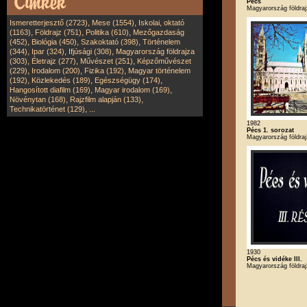
Pécs
Magyarország földra
,
,
Ismeretterjesztő (2723)
Mese (1554)
Iskolai, oktató
,
,
,
(1163)
Földrajz (751)
Politika (610)
Mezőgazdaság
,
,
,
(452)
Biológia (450)
Szakoktató (398)
Történelem
,
,
,
(344)
Ipar (324)
Ifjúsági (308)
Magyarország földrajza
,
,
,
(303)
Életrajz (277)
Művészet (251)
Képzőművészet
,
,
,
(229)
Irodalom (200)
Fizika (192)
Magyar történelem
,
,
,
(192)
Közlekedés (189)
Egészségügy (174)
,
,
Hangosított diafilm (169)
Magyar irodalom (169)
,
,
Növénytan (168)
Rajzfilm alapján (133)
,
Technikatörténet (129)
...
1982
Pécs 1. sorozat
Magyarország földra
1930
Pécs és vidéke III.
Magyarország földra