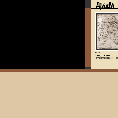
1978
Harc, háború
Ismeretterjesztő, Tö