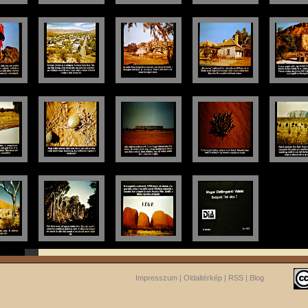
Impresszum
|
Oldaltérkép
|
RSS
|
Blog