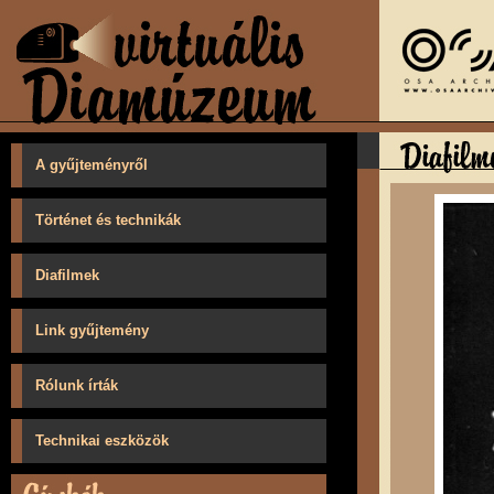
A gyűjteményről
Történet és technikák
Diafilmek
Link gyűjtemény
Rólunk írták
Technikai eszközök