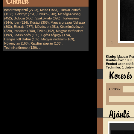
,
,
Ismeretterjesztő (2723)
Mese (1554)
Iskolai, oktató
,
,
,
(1163)
Földrajz (751)
Politika (610)
Mezőgazdaság
,
,
,
(452)
Biológia (450)
Szakoktató (398)
Történelem
,
,
,
(344)
Ipar (324)
Ifjúsági (308)
Magyarország földrajza
,
,
,
(303)
Életrajz (277)
Művészet (251)
Képzőművészet
,
,
,
(229)
Irodalom (200)
Fizika (192)
Magyar történelem
,
,
,
(192)
Közlekedés (189)
Egészségügy (174)
,
,
Hangosított diafilm (169)
Magyar irodalom (169)
1
,
,
Növénytan (168)
Rajzfilm alapján (133)
,
Technikatörténet (129)
...
Kiadó:
Magyar Fot
Kiadás éve:
1953
Eredeti azonosító
Technika:
1 diatek
Címkék: