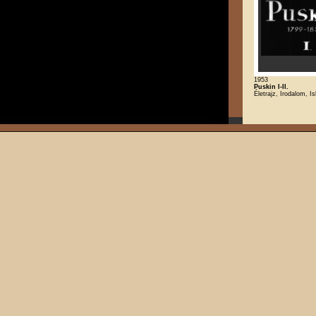
1953
Puskin I-II.
Életrajz, Irodalom, Is