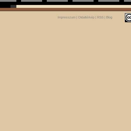
Impresszum
|
Oldaltérkép
|
RSS
|
Blog