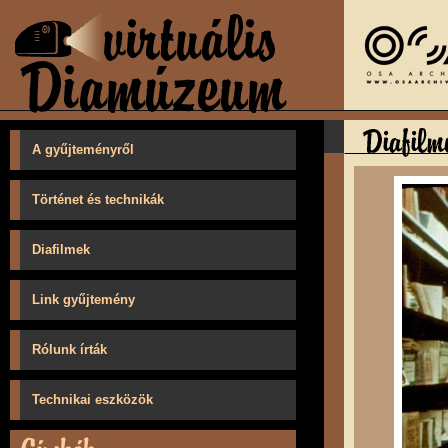
A gyűjteményről
Történet és technikák
Diafilmek
Link gyűjtemény
Rólunk írták
Technikai eszközök