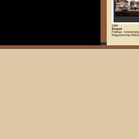
1966
Szeged
Földrajz, Ismeretterj
Magyarország földra