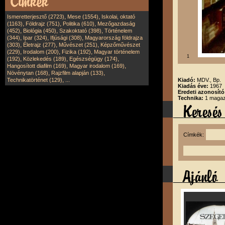
,
,
Ismeretterjesztő (2723)
Mese (1554)
Iskolai, oktató
,
,
,
(1163)
Földrajz (751)
Politika (610)
Mezőgazdaság
,
,
,
(452)
Biológia (450)
Szakoktató (398)
Történelem
,
,
,
(344)
Ipar (324)
Ifjúsági (308)
Magyarország földrajza
,
,
,
(303)
Életrajz (277)
Művészet (251)
Képzőművészet
,
,
,
(229)
Irodalom (200)
Fizika (192)
Magyar történelem
1
,
,
,
(192)
Közlekedés (189)
Egészségügy (174)
,
,
Hangosított diafilm (169)
Magyar irodalom (169)
,
,
Növénytan (168)
Rajzfilm alapján (133)
,
Technikatörténet (129)
...
Kiadó:
MDV., Bp.
Kiadás éve:
1967
Eredeti azonosító
Technika:
1 magazi
Címkék: