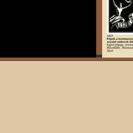
1953
Képek a kommunizm
szovjet emberek él
Egészségügy, Ismeret
Művelődés, Művészet,
Sport