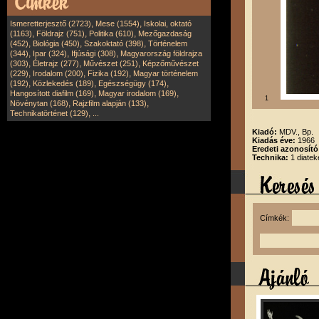
,
,
Ismeretterjesztő (2723)
Mese (1554)
Iskolai, oktató
,
,
,
(1163)
Földrajz (751)
Politika (610)
Mezőgazdaság
,
,
,
(452)
Biológia (450)
Szakoktató (398)
Történelem
,
,
,
(344)
Ipar (324)
Ifjúsági (308)
Magyarország földrajza
,
,
,
(303)
Életrajz (277)
Művészet (251)
Képzőművészet
,
,
,
(229)
Irodalom (200)
Fizika (192)
Magyar történelem
,
,
,
(192)
Közlekedés (189)
Egészségügy (174)
,
,
Hangosított diafilm (169)
Magyar irodalom (169)
1
,
,
Növénytan (168)
Rajzfilm alapján (133)
,
Technikatörténet (129)
...
Kiadó:
MDV., Bp.
Kiadás éve:
1966
Eredeti azonosít
Technika:
1 diatek
Címkék: