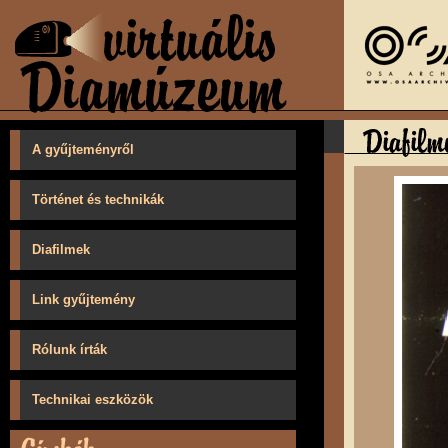
A gyűjteményről
Történet és technikák
Diafilmek
Link gyűjtemény
Rólunk írták
Technikai eszközök