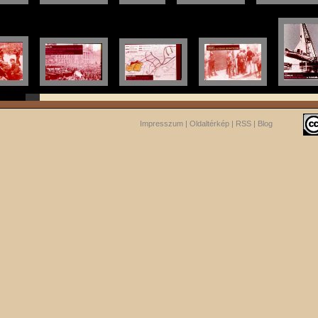
Impresszum
|
Oldaltérkép
|
RSS
|
Blog