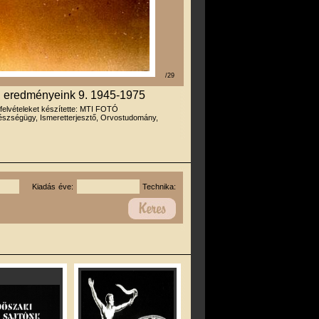
/29
, eredményeink 9. 1945-1975
 felvételeket készítette: MTI FOTÓ
szségügy, Ismeretterjesztő, Orvostudomány,
Kiadás éve:
Technika: