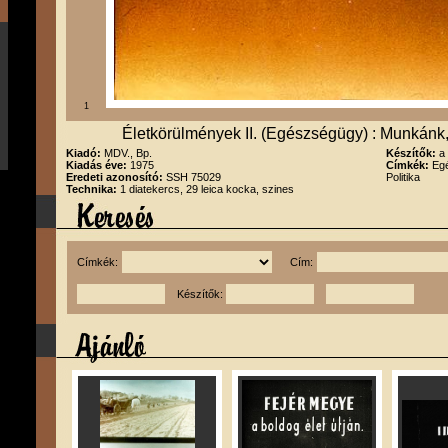
1
Életkörülmények II. (Egészségügy) : Munkánk
Kiadó:
MDV., Bp.
Készítők:
a
Kiadás éve:
1975
Címkék:
Egé
Eredeti azonosító:
SSH 75029
Politika
Technika:
1 diatekercs, 29 leica kocka, szines
Címkék:
Cím:
Készítők: