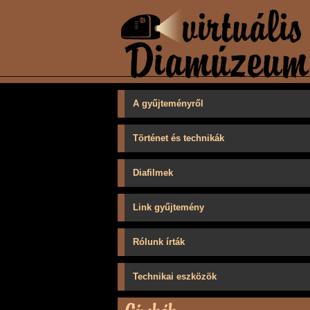
A gyűjteményről
Történet és technikák
Diafilmek
Link gyűjtemény
Rólunk írták
Technikai eszközök