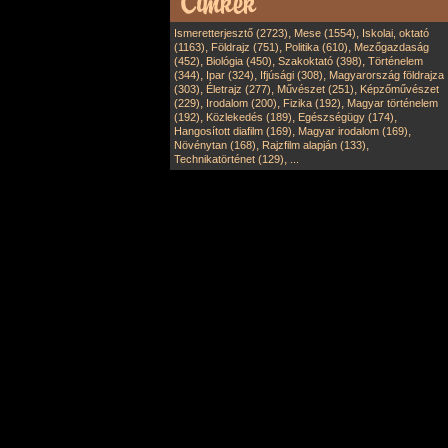
,
,
Ismeretterjesztő (2723)
Mese (1554)
Iskolai, oktató
,
,
,
(1163)
Földrajz (751)
Politika (610)
Mezőgazdaság
,
,
,
(452)
Biológia (450)
Szakoktató (398)
Történelem
,
,
,
(344)
Ipar (324)
Ifjúsági (308)
Magyarország földrajza
,
,
,
(303)
Életrajz (277)
Művészet (251)
Képzőművészet
,
,
,
(229)
Irodalom (200)
Fizika (192)
Magyar történelem
,
,
,
(192)
Közlekedés (189)
Egészségügy (174)
,
,
Hangosított diafilm (169)
Magyar irodalom (169)
,
,
Növénytan (168)
Rajzfilm alapján (133)
,
Technikatörténet (129)
...