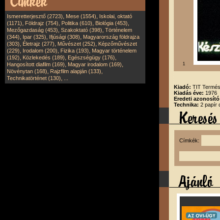
,
,
Ismeretterjesztő (2723)
Mese (1554)
Iskolai, oktató
,
,
,
,
(1171)
Földrajz (754)
Politika (610)
Biológia (453)
,
,
Mezőgazdaság (453)
Szakoktató (398)
Történelem
,
,
,
(344)
Ipar (325)
Ifjúsági (308)
Magyarország földrajza
,
,
,
(303)
Életrajz (277)
Művészet (252)
Képzőművészet
,
,
,
(229)
Irodalom (200)
Fizika (193)
Magyar történelem
,
,
,
(192)
Közlekedés (189)
Egészségügy (176)
,
,
Hangosított diafilm (169)
Magyar irodalom (169)
1
,
,
Növénytan (168)
Rajzfilm alapján (133)
,
Technikatörténet (130)
...
Kiadó:
TIT Termés
Kiadás éve:
1976
Eredeti azonosító
Technika:
2 papír 
Címkék: