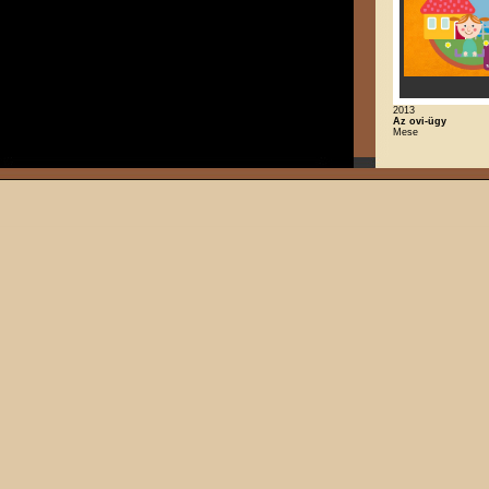
2013
Az ovi-ügy
Mese