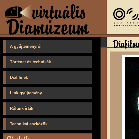
A gyűjteményről
Történet és technikák
Diafilmek
Link gyűjtemény
Rólunk írták
Technikai eszközök