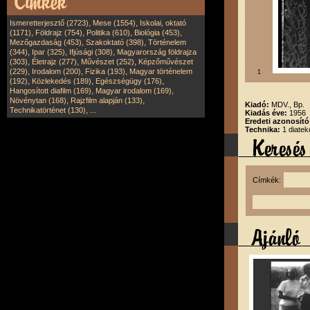
,
,
Ismeretterjesztő (2723)
Mese (1554)
Iskolai, oktató
,
,
,
,
(1171)
Földrajz (754)
Politika (610)
Biológia (453)
,
,
Mezőgazdaság (453)
Szakoktató (398)
Történelem
,
,
,
(344)
Ipar (325)
Ifjúsági (308)
Magyarország földrajza
,
,
,
(303)
Életrajz (277)
Művészet (252)
Képzőművészet
,
,
,
(229)
Irodalom (200)
Fizika (193)
Magyar történelem
1
,
,
,
(192)
Közlekedés (189)
Egészségügy (176)
,
,
Hangosított diafilm (169)
Magyar irodalom (169)
,
,
Növénytan (168)
Rajzfilm alapján (133)
Kiadó:
MDV., Bp.
,
Technikatörténet (130)
...
Kiadás éve:
1956
Eredeti azonosít
Technika:
1 diatek
Címkék: