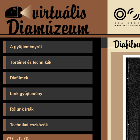
A gyűjteményről
Történet és technikák
Diafilmek
Link gyűjtemény
Rólunk írták
Technikai eszközök