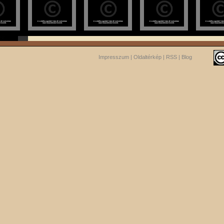
Impresszum
|
Oldaltérkép
|
RSS
|
Blog