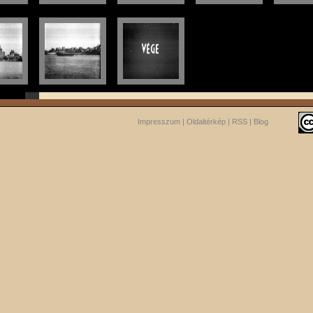
Impresszum
|
Oldaltérkép
|
RSS
|
Blog