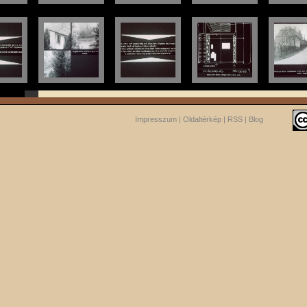
Impresszum
|
Oldaltérkép
|
RSS
|
Blog