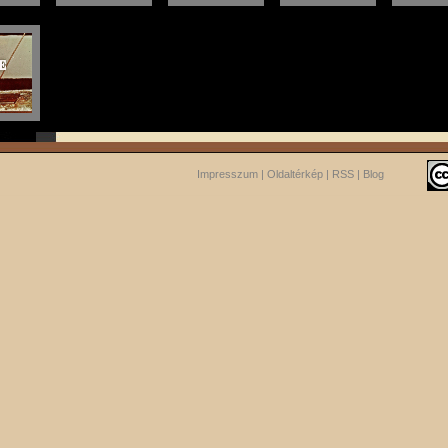
Impresszum
|
Oldaltérkép
|
RSS
|
Blog