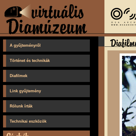
A gyűjteményről
Történet és technikák
Diafilmek
Link gyűjtemény
Rólunk írták
Technikai eszközök