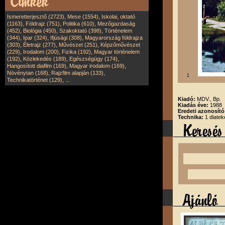
,
,
Ismeretterjesztő (2723)
Mese (1554)
Iskolai, oktató
,
,
,
(1163)
Földrajz (751)
Politika (610)
Mezőgazdaság
,
,
,
(452)
Biológia (450)
Szakoktató (398)
Történelem
,
,
,
(344)
Ipar (324)
Ifjúsági (308)
Magyarország földrajza
,
,
,
(303)
Életrajz (277)
Művészet (251)
Képzőművészet
,
,
,
(229)
Irodalom (200)
Fizika (192)
Magyar történelem
,
,
,
(192)
Közlekedés (189)
Egészségügy (174)
,
,
Hangosított diafilm (169)
Magyar irodalom (169)
,
,
Növénytan (168)
Rajzfilm alapján (133)
1
,
Technikatörténet (129)
...
Kiadó:
MDV., Bp.
Kiadás éve:
1988
Eredeti azonosító
Technika:
1 diatek