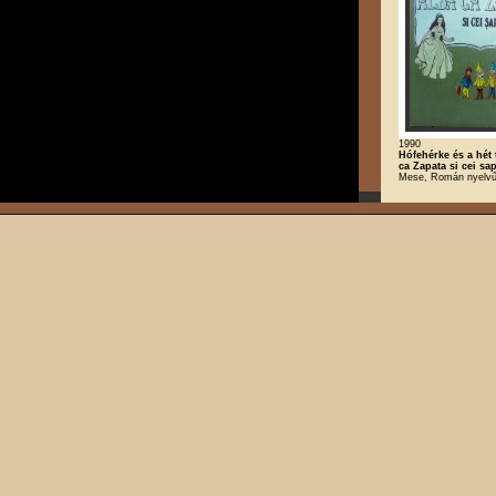
1990
Hófehérke és a hét 
ca Zapata si cei sap
Mese, Román nyelv