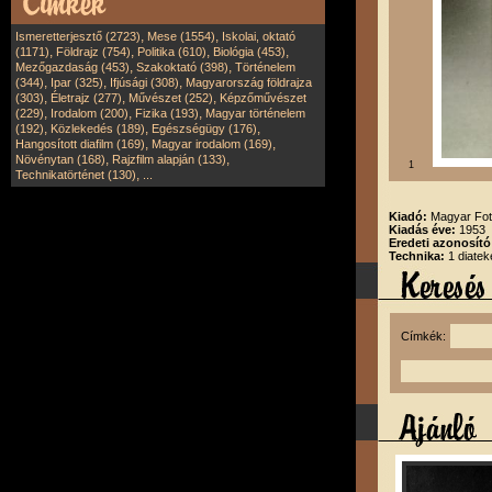
,
,
Ismeretterjesztő (2723)
Mese (1554)
Iskolai, oktató
,
,
,
,
(1171)
Földrajz (754)
Politika (610)
Biológia (453)
,
,
Mezőgazdaság (453)
Szakoktató (398)
Történelem
,
,
,
(344)
Ipar (325)
Ifjúsági (308)
Magyarország földrajza
,
,
,
(303)
Életrajz (277)
Művészet (252)
Képzőművészet
,
,
,
(229)
Irodalom (200)
Fizika (193)
Magyar történelem
,
,
,
(192)
Közlekedés (189)
Egészségügy (176)
,
,
Hangosított diafilm (169)
Magyar irodalom (169)
,
,
Növénytan (168)
Rajzfilm alapján (133)
1
,
Technikatörténet (130)
...
Kiadó:
Magyar Fot
Kiadás éve:
1953
Eredeti azonosító
Technika:
1 diatek
Címkék: