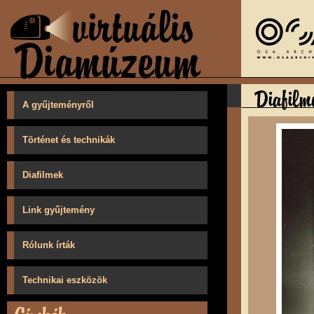
A gyűjteményről
Történet és technikák
Diafilmek
Link gyűjtemény
Rólunk írták
Technikai eszközök