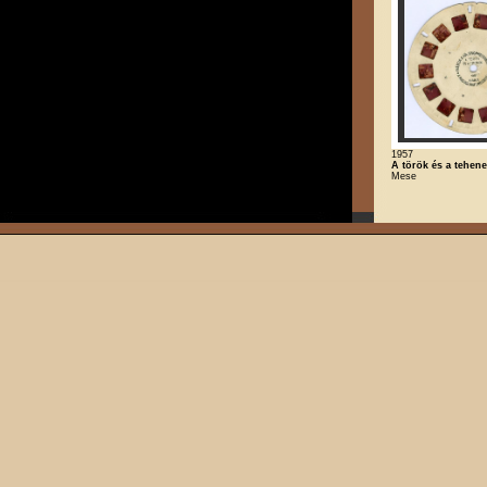
1957
A török és a tehen
Mese