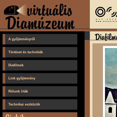
A gyűjteményről
Történet és technikák
Diafilmek
Link gyűjtemény
Rólunk írták
Technikai eszközök