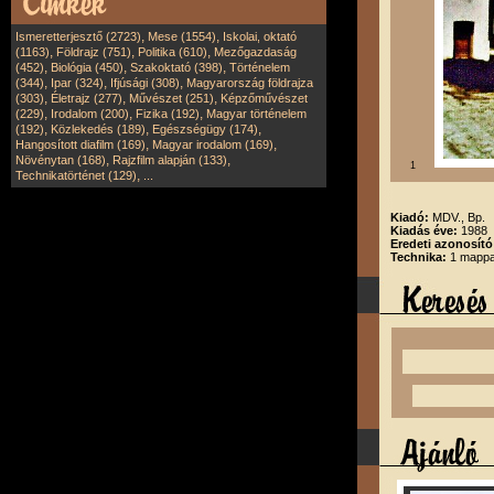
,
,
Ismeretterjesztő (2723)
Mese (1554)
Iskolai, oktató
,
,
,
(1163)
Földrajz (751)
Politika (610)
Mezőgazdaság
,
,
,
(452)
Biológia (450)
Szakoktató (398)
Történelem
,
,
,
(344)
Ipar (324)
Ifjúsági (308)
Magyarország földrajza
,
,
,
(303)
Életrajz (277)
Művészet (251)
Képzőművészet
,
,
,
(229)
Irodalom (200)
Fizika (192)
Magyar történelem
,
,
,
(192)
Közlekedés (189)
Egészségügy (174)
,
,
Hangosított diafilm (169)
Magyar irodalom (169)
,
,
Növénytan (168)
Rajzfilm alapján (133)
1
,
Technikatörténet (129)
...
Kiadó:
MDV., Bp.
Kiadás éve:
1988
Eredeti azonosító
Technika:
1 mappa,