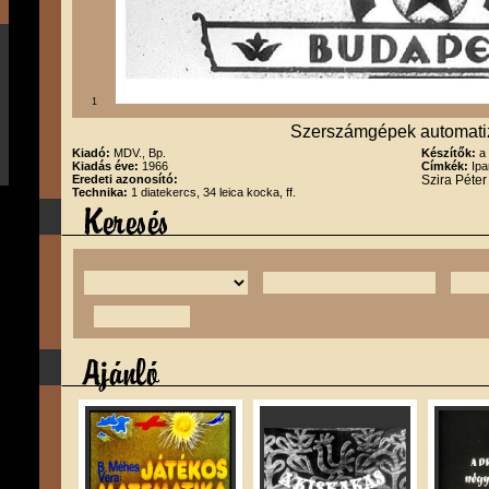
1
Szerszámgépek automatizá
Kiadó:
MDV., Bp.
Készítők:
a
Kiadás éve:
1966
Címkék:
Ipa
Eredeti azonosító:
Szira Péte
Technika:
1 diatekercs, 34 leica kocka, ff.