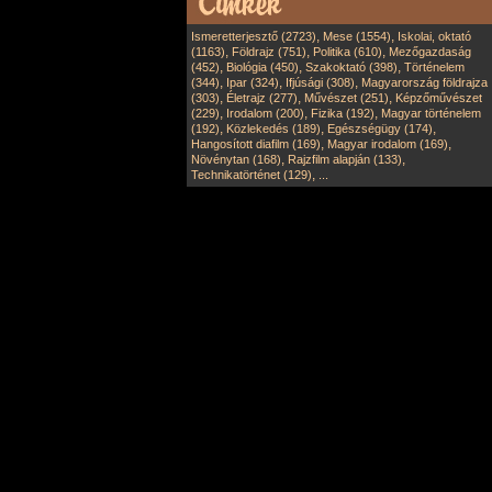
,
,
Ismeretterjesztő (2723)
Mese (1554)
Iskolai, oktató
,
,
,
(1163)
Földrajz (751)
Politika (610)
Mezőgazdaság
,
,
,
(452)
Biológia (450)
Szakoktató (398)
Történelem
,
,
,
(344)
Ipar (324)
Ifjúsági (308)
Magyarország földrajza
,
,
,
(303)
Életrajz (277)
Művészet (251)
Képzőművészet
,
,
,
(229)
Irodalom (200)
Fizika (192)
Magyar történelem
,
,
,
(192)
Közlekedés (189)
Egészségügy (174)
,
,
Hangosított diafilm (169)
Magyar irodalom (169)
,
,
Növénytan (168)
Rajzfilm alapján (133)
,
Technikatörténet (129)
...