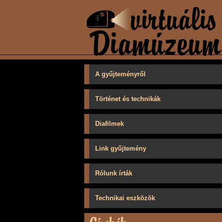
A gyűjteményről
Történet és technikák
Diafilmek
Link gyűjtemény
Rólunk írták
Technikai eszközök