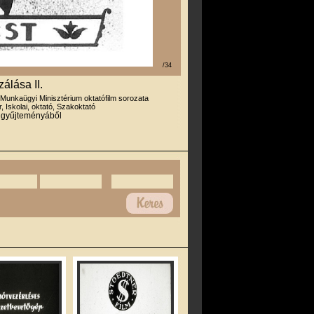
/34
lása II.
 Munkaügyi Minisztérium oktatófilm sorozata
r, Iskolai, oktató, Szakoktató
r gyűjteményáből