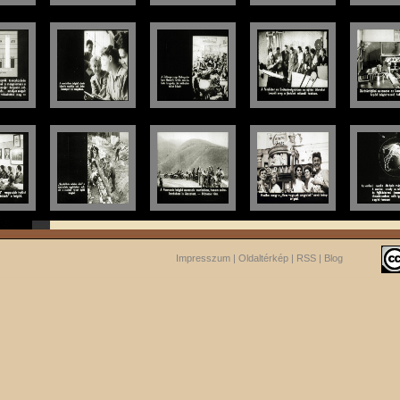
Impresszum
|
Oldaltérkép
|
RSS
|
Blog