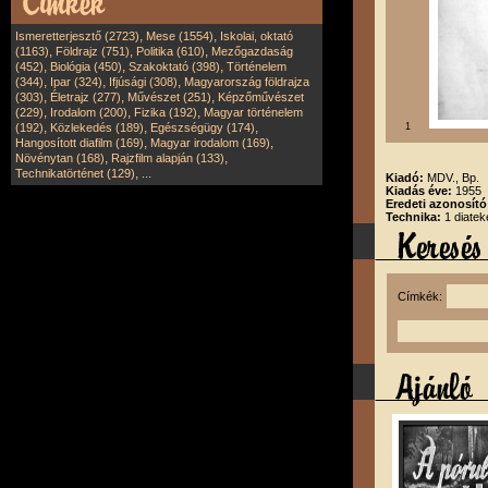
,
,
Ismeretterjesztő (2723)
Mese (1554)
Iskolai, oktató
,
,
,
(1163)
Földrajz (751)
Politika (610)
Mezőgazdaság
,
,
,
(452)
Biológia (450)
Szakoktató (398)
Történelem
,
,
,
(344)
Ipar (324)
Ifjúsági (308)
Magyarország földrajza
,
,
,
(303)
Életrajz (277)
Művészet (251)
Képzőművészet
,
,
,
(229)
Irodalom (200)
Fizika (192)
Magyar történelem
,
,
,
(192)
Közlekedés (189)
Egészségügy (174)
1
,
,
Hangosított diafilm (169)
Magyar irodalom (169)
,
,
Növénytan (168)
Rajzfilm alapján (133)
,
Technikatörténet (129)
...
Kiadó:
MDV., Bp.
Kiadás éve:
1955
Eredeti azonosít
Technika:
1 diatek
Címkék: