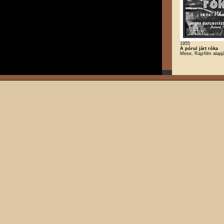
1955
A pórul járt róka
Mese, Rajzfilm alapj