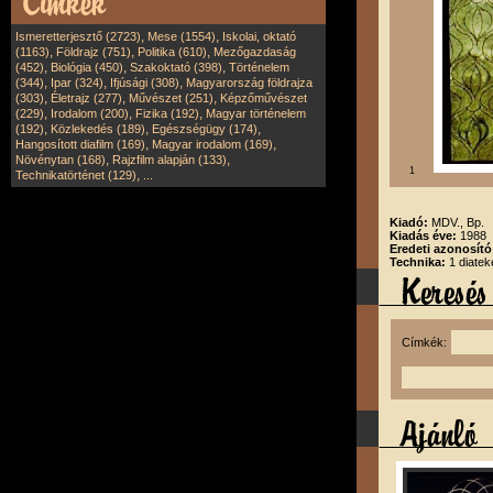
,
,
Ismeretterjesztő (2723)
Mese (1554)
Iskolai, oktató
,
,
,
(1163)
Földrajz (751)
Politika (610)
Mezőgazdaság
,
,
,
(452)
Biológia (450)
Szakoktató (398)
Történelem
,
,
,
(344)
Ipar (324)
Ifjúsági (308)
Magyarország földrajza
,
,
,
(303)
Életrajz (277)
Művészet (251)
Képzőművészet
,
,
,
(229)
Irodalom (200)
Fizika (192)
Magyar történelem
,
,
,
(192)
Közlekedés (189)
Egészségügy (174)
,
,
Hangosított diafilm (169)
Magyar irodalom (169)
,
,
Növénytan (168)
Rajzfilm alapján (133)
1
,
Technikatörténet (129)
...
Kiadó:
MDV., Bp.
Kiadás éve:
1988
Eredeti azonosít
Technika:
1 diatek
Címkék: