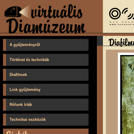
A gyűjteményről
Történet és technikák
Diafilmek
Link gyűjtemény
Rólunk írták
Technikai eszközök