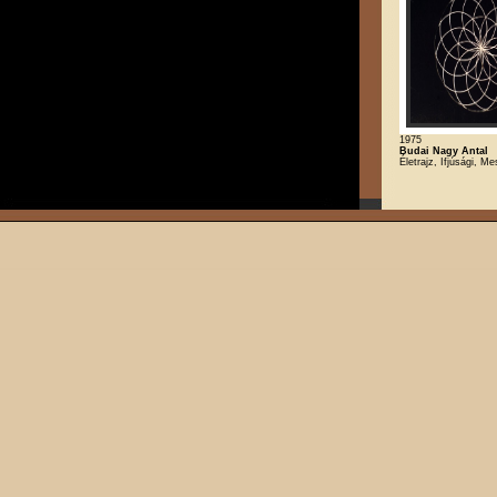
1975
Budai Nagy Antal
Életrajz, Ifjúsági, Me