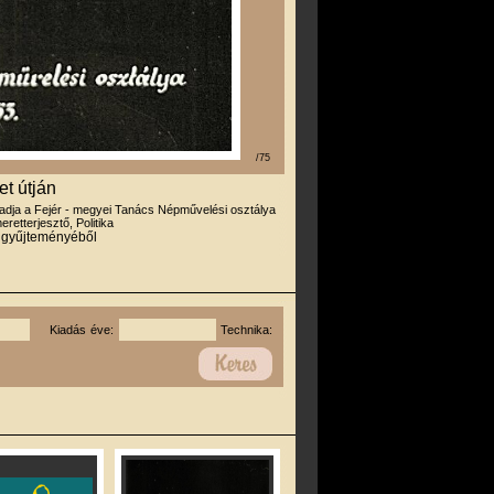
/75
et útján
iadja a Fejér - megyei Tanács Népművelési osztálya
eretterjesztő, Politika
r gyűjteményéből
Kiadás éve:
Technika: