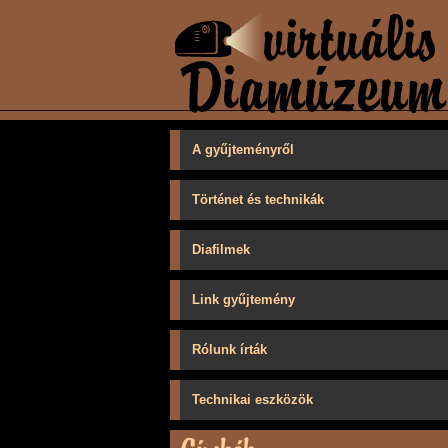
A gyűjteményről
Történet és technikák
Diafilmek
Link gyűjtemény
Rólunk írták
Technikai eszközök