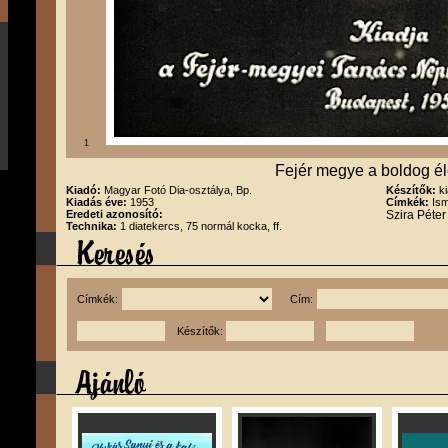
1
Fejér megye a boldog él
Kiadó:
Magyar Fotó Dia-osztálya, Bp.
Készítők:
k
Kiadás éve:
1953
Címkék:
Ism
Eredeti azonosító:
Szira Péte
Technika:
1 diatekercs, 75 normál kocka, ff.
Címkék:
Cím:
Készítők: