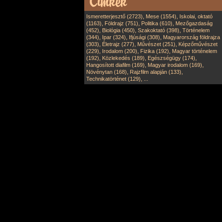
,
,
Ismeretterjesztő (2723)
Mese (1554)
Iskolai, oktató
,
,
,
(1163)
Földrajz (751)
Politika (610)
Mezőgazdaság
,
,
,
(452)
Biológia (450)
Szakoktató (398)
Történelem
,
,
,
(344)
Ipar (324)
Ifjúsági (308)
Magyarország földrajza
,
,
,
(303)
Életrajz (277)
Művészet (251)
Képzőművészet
,
,
,
(229)
Irodalom (200)
Fizika (192)
Magyar történelem
,
,
,
(192)
Közlekedés (189)
Egészségügy (174)
,
,
Hangosított diafilm (169)
Magyar irodalom (169)
,
,
Növénytan (168)
Rajzfilm alapján (133)
,
Technikatörténet (129)
...