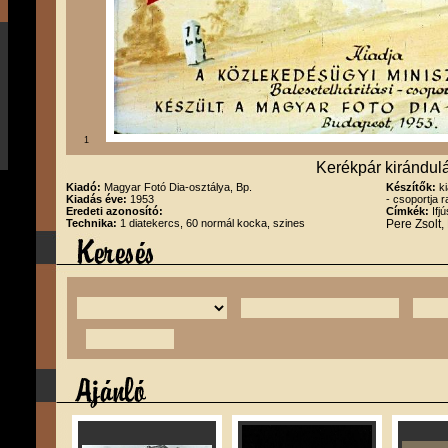
1
Kerékpár kirándul
Kiadó:
Magyar Fotó Dia-osztálya, Bp.
Készítők:
k
Kiadás éve:
1953
- csoportja 
Eredeti azonosító:
Címkék:
Ifj
Technika:
1 diatekercs, 60 normál kocka, szines
Pere Zsolt,