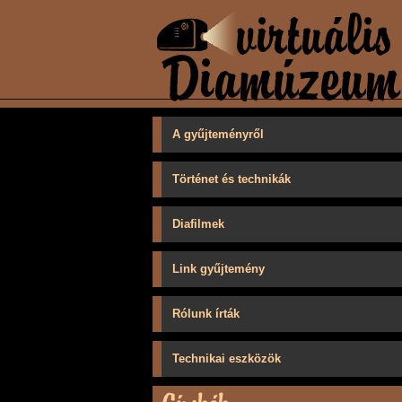
A gyűjteményről
Történet és technikák
Diafilmek
Link gyűjtemény
Rólunk írták
Technikai eszközök