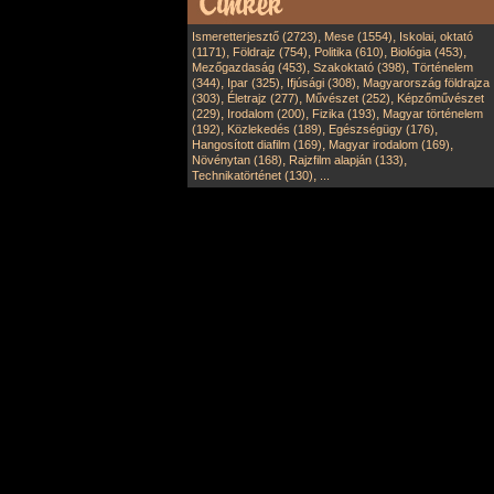
,
,
Ismeretterjesztő (2723)
Mese (1554)
Iskolai, oktató
,
,
,
,
(1171)
Földrajz (754)
Politika (610)
Biológia (453)
,
,
Mezőgazdaság (453)
Szakoktató (398)
Történelem
,
,
,
(344)
Ipar (325)
Ifjúsági (308)
Magyarország földrajza
,
,
,
(303)
Életrajz (277)
Művészet (252)
Képzőművészet
,
,
,
(229)
Irodalom (200)
Fizika (193)
Magyar történelem
,
,
,
(192)
Közlekedés (189)
Egészségügy (176)
,
,
Hangosított diafilm (169)
Magyar irodalom (169)
,
,
Növénytan (168)
Rajzfilm alapján (133)
,
Technikatörténet (130)
...