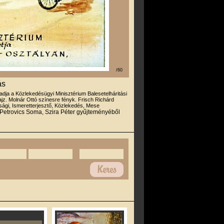
/60
ás
iadja a Közlekedésügyi Minisztérium Balesetelháritási
rajz. Molnár Ottó színesre fényk. Frisch Richárd
úsági, Ismeretterjesztő, Közlekedés, Mese
 Petrovics Soma, Szira Péter gyűjteményéből