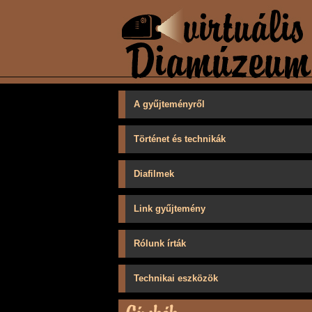
A gyűjteményről
Történet és technikák
Diafilmek
Link gyűjtemény
Rólunk írták
Technikai eszközök