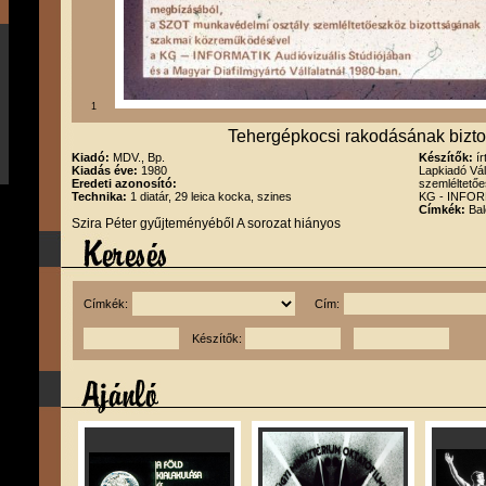
1
Tehergépkocsi rakodásának bizt
Kiadó:
MDV., Bp.
Készítők:
í
Kiadás éve:
1980
Lapkiadó Vá
Eredeti azonosító:
szemléltető
Technika:
1 diatár, 29 leica kocka, szines
KG - INFORM
Címkék:
Bal
Szira Péter gyűjteményéből A sorozat hiányos
Címkék:
Cím:
Készítők: