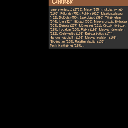
,
,
Ismeretterjesztő (2723)
Mese (1554)
Iskolai, oktató
,
,
,
(1163)
Földrajz (751)
Politika (610)
Mezőgazdaság
,
,
,
(452)
Biológia (450)
Szakoktató (398)
Történelem
,
,
,
(344)
Ipar (324)
Ifjúsági (308)
Magyarország földrajza
,
,
,
(303)
Életrajz (277)
Művészet (251)
Képzőművészet
,
,
,
(229)
Irodalom (200)
Fizika (192)
Magyar történelem
,
,
,
(192)
Közlekedés (189)
Egészségügy (174)
,
,
Hangosított diafilm (169)
Magyar irodalom (169)
,
,
Növénytan (168)
Rajzfilm alapján (133)
,
Technikatörténet (129)
...