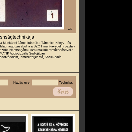
/29
osnságtechnikája
rta Munkácsi János készült a Táncsics Könyv - és
llalat megbízásából, a a SZOT munkavédelmi osztály
eszköz bizottságának szakmai közreműködésével a
ATIK Audiovizuális Súdiójában
esetvédelem, Ismeretterjesztő, Közlekedés
Kiadás éve:
Technika: