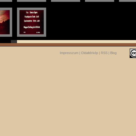
Impresszum
|
Oldaltérkép
|
RSS
|
Blog