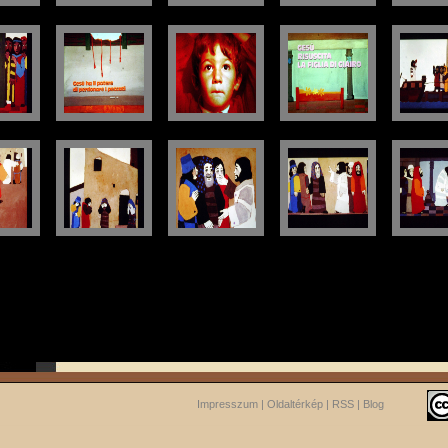
Impresszum
|
Oldaltérkép
|
RSS
|
Blog