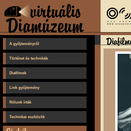
A gyűjteményről
Történet és technikák
Diafilmek
Link gyűjtemény
Rólunk írták
Technikai eszközök