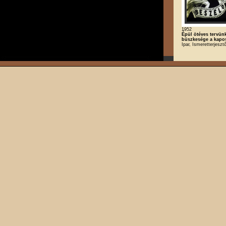
1952
Épül ötéves tervün
büszkesége a kapo
Ipar, Ismeretterjesztő