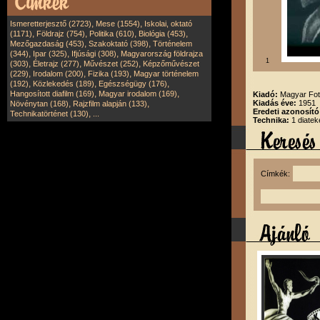
,
,
Ismeretterjesztő (2723)
Mese (1554)
Iskolai, oktató
,
,
,
,
(1171)
Földrajz (754)
Politika (610)
Biológia (453)
,
,
Mezőgazdaság (453)
Szakoktató (398)
Történelem
,
,
,
(344)
Ipar (325)
Ifjúsági (308)
Magyarország földrajza
1
,
,
,
(303)
Életrajz (277)
Művészet (252)
Képzőművészet
,
,
,
(229)
Irodalom (200)
Fizika (193)
Magyar történelem
,
,
,
(192)
Közlekedés (189)
Egészségügy (176)
,
,
Hangosított diafilm (169)
Magyar irodalom (169)
Kiadó:
Magyar Fot
,
,
Kiadás éve:
1951
Növénytan (168)
Rajzfilm alapján (133)
Eredeti azonosító
,
Technikatörténet (130)
...
Technika:
1 diatek
Címkék: