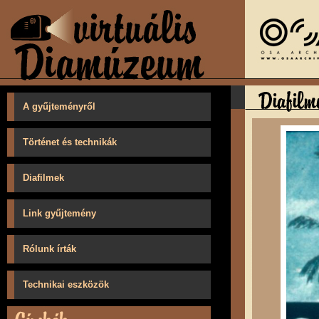
A gyűjteményről
Történet és technikák
Diafilmek
Link gyűjtemény
Rólunk írták
Technikai eszközök