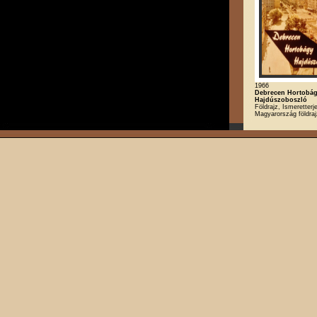
1966
Debrecen Hortobá
Hajdúszoboszló
Földrajz, Ismeretterj
Magyarország földra