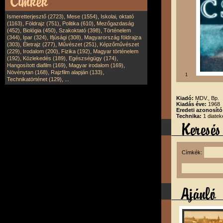
,
,
Ismeretterjesztő (2723)
Mese (1554)
Iskolai, oktató
,
,
,
(1163)
Földrajz (751)
Politika (610)
Mezőgazdaság
,
,
,
(452)
Biológia (450)
Szakoktató (398)
Történelem
,
,
,
(344)
Ipar (324)
Ifjúsági (308)
Magyarország földrajza
,
,
,
(303)
Életrajz (277)
Művészet (251)
Képzőművészet
,
,
,
(229)
Irodalom (200)
Fizika (192)
Magyar történelem
,
,
,
(192)
Közlekedés (189)
Egészségügy (174)
,
,
Hangosított diafilm (169)
Magyar irodalom (169)
,
,
Növénytan (168)
Rajzfilm alapján (133)
1
,
Technikatörténet (129)
...
Kiadó:
MDV., Bp.
Kiadás éve:
1968
Eredeti azonosít
Technika:
1 diatek
Címkék: