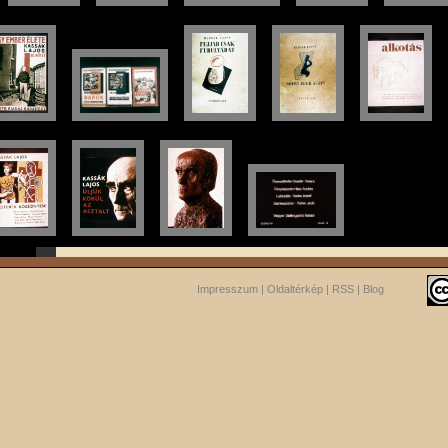
Impresszum
|
Oldaltérkép
|
RSS
|
Blog