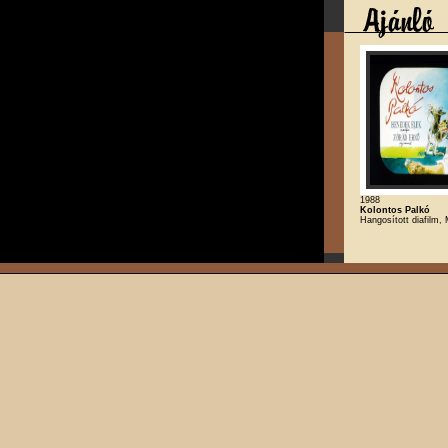
1988
Kolontos Palkó
Hangosított diafilm,