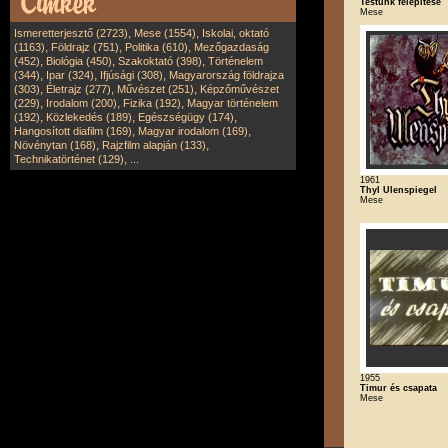
Testünk felépítése
Mese
,
,
Ismeretterjesztő (2723)
Mese (1554)
Iskolai, oktató
,
,
,
(1163)
Földrajz (751)
Politika (610)
Mezőgazdaság
,
,
,
(452)
Biológia (450)
Szakoktató (398)
Történelem
,
,
,
(344)
Ipar (324)
Ifjúsági (308)
Magyarország földrajza
,
,
,
(303)
Életrajz (277)
Művészet (251)
Képzőművészet
,
,
,
(229)
Irodalom (200)
Fizika (192)
Magyar történelem
,
,
,
(192)
Közlekedés (189)
Egészségügy (174)
,
,
Hangosított diafilm (169)
Magyar irodalom (169)
,
,
Növénytan (168)
Rajzfilm alapján (133)
,
Technikatörténet (129)
...
1961
Thyl Ulenspiegel
Mese
1955
Timur és csapata
Mese