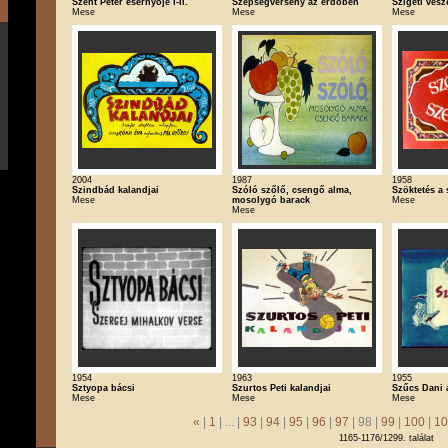
Szent Péter esernyője I-II.
Szépségverseny az erdőben
Szigeti ves
Mese
Mese
Mese
2004
1987
1958
Szindbád kalandjai
Szóló szőlő, csengő alma,
Szöktetés a 
Mese
mosolygó barack
Mese
Mese
1954
1963
1955
Sztyopa bácsi
Szurtos Peti kalandjai
Szűcs Dani 
Mese
Mese
Mese
«
|
1
| ... |
93
|
94
|
95
|
96
|
97
| 98 |
99
|
100
|
10
1165-1176/1299. találat