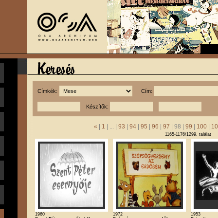
Címkék:
Cím:
Készítők:
«
|
1
| ... |
93
|
94
|
95
|
96
|
97
| 98 |
99
|
100
|
10
1165-1176/1299. találat
1960
1972
1953