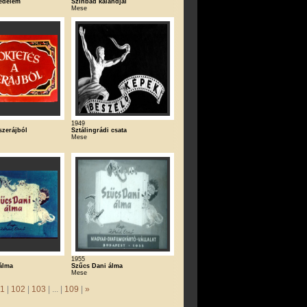
zedelem
Szinbád kalandjai
Mese
1949
szerájból
Sztálingrádi csata
Mese
1955
álma
Szűcs Dani álma
Mese
1
|
102
|
103
| ... |
109
|
»