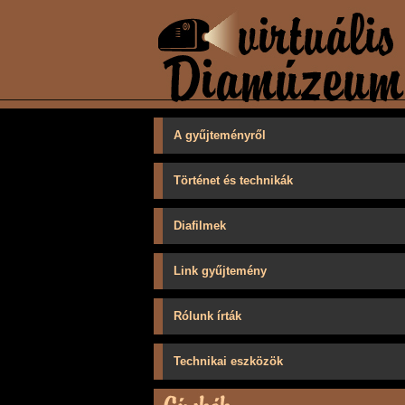
A gyűjteményről
Történet és technikák
Diafilmek
Link gyűjtemény
Rólunk írták
Technikai eszközök