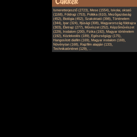
,
,
Ismeretterjesztő (2723)
Mese (1554)
Iskolai, oktató
,
,
,
(1168)
Földrajz (753)
Politika (610)
Mezőgazdaság
,
,
,
(452)
Biológia (452)
Szakoktató (398)
Történelem
,
,
,
(344)
Ipar (324)
Ifjúsági (308)
Magyarország földrajza
,
,
,
(303)
Életrajz (277)
Művészet (252)
Képzőművészet
,
,
,
(229)
Irodalom (200)
Fizika (192)
Magyar történelem
,
,
,
(192)
Közlekedés (189)
Egészségügy (175)
,
,
Hangosított diafilm (169)
Magyar irodalom (169)
,
,
Növénytan (168)
Rajzfilm alapján (133)
,
Technikatörténet (129)
...