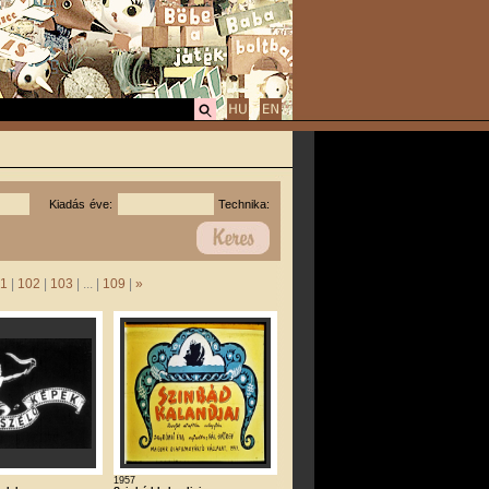
Kiadás éve:
Technika:
1
|
102
|
103
| ... |
109
|
»
1957