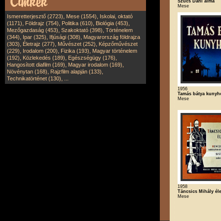
Szűcs Dani álma
Mese
,
,
Ismeretterjesztő (2723)
Mese (1554)
Iskolai, oktató
,
,
,
,
(1171)
Földrajz (754)
Politika (610)
Biológia (453)
,
,
Mezőgazdaság (453)
Szakoktató (398)
Történelem
,
,
,
(344)
Ipar (325)
Ifjúsági (308)
Magyarország földrajza
,
,
,
(303)
Életrajz (277)
Művészet (252)
Képzőművészet
,
,
,
(229)
Irodalom (200)
Fizika (193)
Magyar történelem
,
,
,
(192)
Közlekedés (189)
Egészségügy (176)
,
,
Hangosított diafilm (169)
Magyar irodalom (169)
,
,
Növénytan (168)
Rajzfilm alapján (133)
,
Technikatörténet (130)
...
1956
Tamás bátya kunyh
Mese
1958
Táncsics Mihály éle
Mese