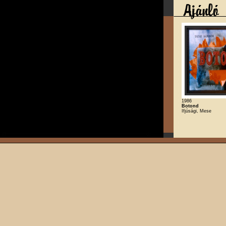
1986
Botond
Ifjúsági, Mese