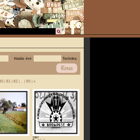
Kiadás éve:
Technika:
80
|
81
|
82
| ... |
85
|
»
1967