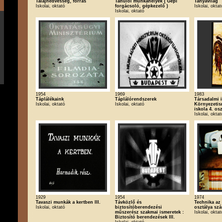
Talajnedvesség, forrás
Tanulói munkahelyek ( Gépi
Tanyavilág
Iskolai, oktató
forgácsoló, gépkezelő )
Iskolai, oktat
Iskolai, oktató
1954
1969
1983
Táplálékaink
Táplálórendszerek
Társadalmi i
Iskolai, oktató
Iskolai, oktató
Környezetis
iskola 4. os
Iskolai, oktat
1929
1954
1974
Tavaszi munkák a kertben III.
Távközlő és
Technika az 
Iskolai, oktató
biztosítóberendezési
osztálya sz
műszerész szakmai ismeretek :
Iskolai, oktat
Biztosító berendezések III.
Iskolai, oktató