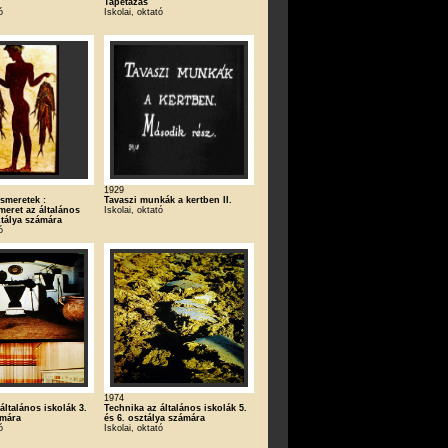
Tapétázás
ó
Iskolai, oktató
1929
smeretek :
Tavaszi munkák a kertben II.
meret az általános
Iskolai, oktató
ztálya számára
ó
1974
általános iskolák 3.
Technika az általános iskolák 5.
ámára
és 6. osztálya számára
ó
Iskolai, oktató