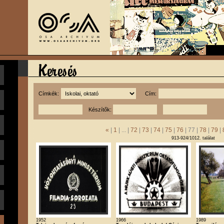
Címkék:
Cím:
Készítők:
«
|
1
| ... |
72
|
73
|
74
|
75
|
76
| 77 |
78
|
79
|
913-924/1012. találat
1952
1966
1989