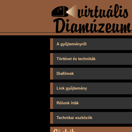
A gyűjteményről
Történet és technikák
Diafilmek
Link gyűjtemény
Rólunk írták
Technikai eszközök