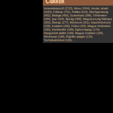
,
,
Ismeretterjesztő (2723)
Mese (1554)
Iskolai, oktató
,
,
,
(1163)
Földrajz (751)
Politika (610)
Mezőgazdaság
,
,
,
(452)
Biológia (450)
Szakoktató (398)
Történelem
,
,
,
(344)
Ipar (324)
Ifjúsági (308)
Magyarország földrajza
,
,
,
(303)
Életrajz (277)
Művészet (251)
Képzőművészet
,
,
,
(229)
Irodalom (200)
Fizika (192)
Magyar történelem
,
,
,
(192)
Közlekedés (189)
Egészségügy (174)
,
,
Hangosított diafilm (169)
Magyar irodalom (169)
,
,
Növénytan (168)
Rajzfilm alapján (133)
,
Technikatörténet (129)
...