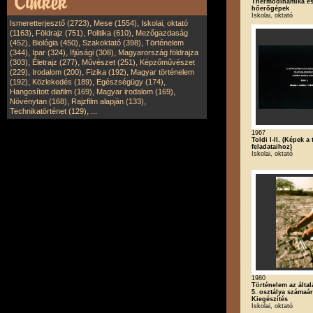
Thermodinamika és
hőerőgépek
Iskolai, oktató
,
,
Ismeretterjesztő (2723)
Mese (1554)
Iskolai, oktató
,
,
,
(1163)
Földrajz (751)
Politika (610)
Mezőgazdaság
,
,
,
(452)
Biológia (450)
Szakoktató (398)
Történelem
,
,
,
(344)
Ipar (324)
Ifjúsági (308)
Magyarország földrajza
,
,
,
(303)
Életrajz (277)
Művészet (251)
Képzőművészet
,
,
,
(229)
Irodalom (200)
Fizika (192)
Magyar történelem
,
,
,
(192)
Közlekedés (189)
Egészségügy (174)
,
,
Hangosított diafilm (169)
Magyar irodalom (169)
,
,
Növénytan (168)
Rajzfilm alapján (133)
,
Technikatörténet (129)
...
1967
Toldi I-II. (Képek a
feladataihoz)
Iskolai, oktató
1980
Történelem az által
5. osztálya számaár
Kiegészítés
Iskolai, oktató