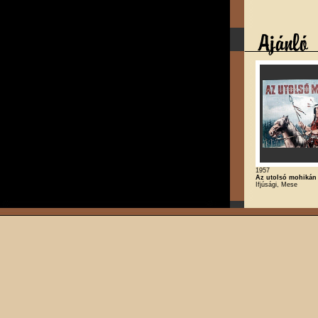
1957
Az utolsó mohikán
Ifjúsági, Mese